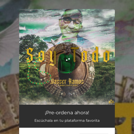
.
You're all set!
Soy Todo
06:26
¡Pre-ordena ahora!
Escúchala en tu plataforma favorita