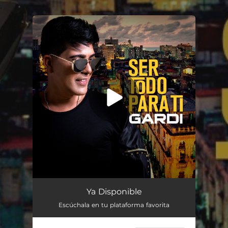
.
You're all set!
Ser Todo Para Ti
03:45
Ya Disponible
Escúchala en tu plataforma favorita