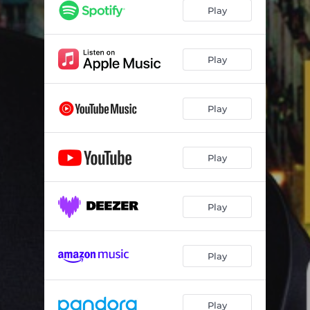
Play
Play
Play
Play
Play
Play
Play