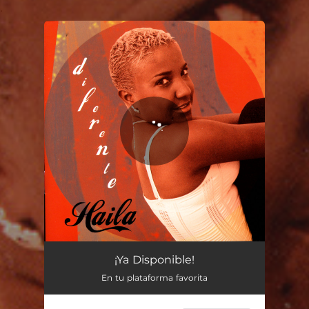
.
You're all set!
¡Ya Disponible!
En tu plataforma favorita