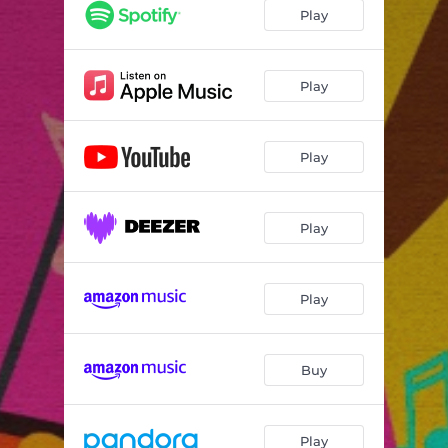
Play
Play
Play
Play
Play
Buy
Play