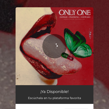
You're all set!
Only One
03:14
¡Ya Disponible!
Escúchala en tu plataforma favorita