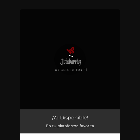
.
You're all set!
¡Ya Disponible!
En tu plataforma favorita