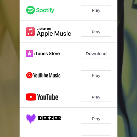
Play
Play
Download
Play
Play
Play