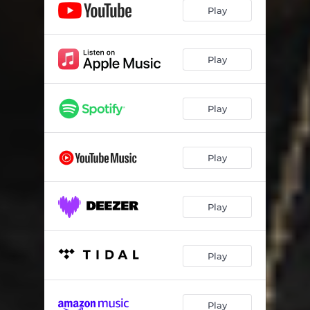
Play
Play
Play
Play
Play
Play
Play