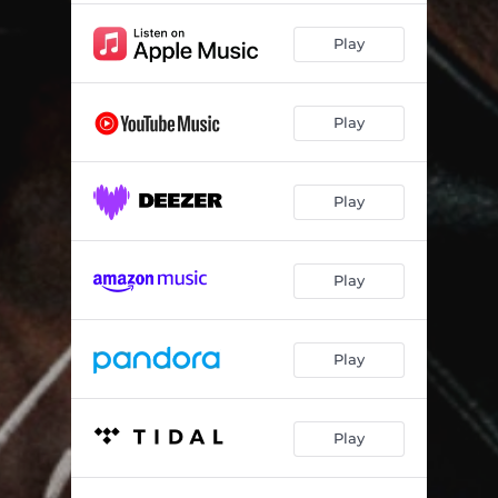
Play
Play
Play
Play
Play
Play