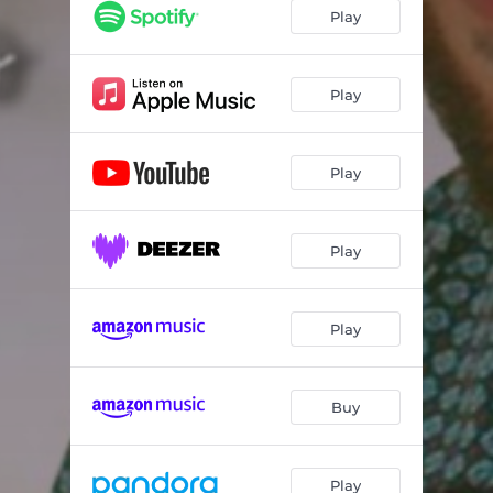
Play
Play
Play
Play
Play
Buy
Play