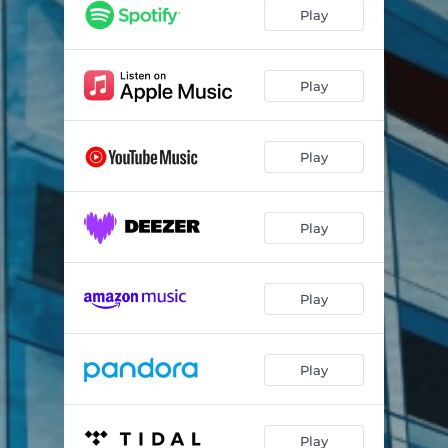
Mira A Ver Quién Es
03:43
Play
Aquella Chica
05:04
Contigo
03:36
Play
Que Me Quiten Esto
04:00
Play
Quiereme Siempre
02:51
Cuando Yo Pase
03:25
Play
Juego De Qué
03:17
Play
Play
Play