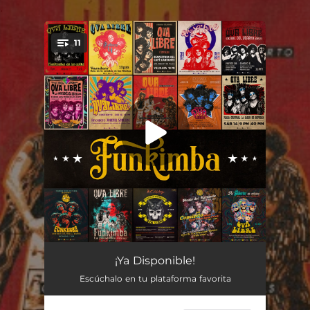
.
11
You're all set!
¿Que Estás Formando Tú?
03:56
¡Ya Disponible!
Escúchalo en tu plataforma favorita
La Kim Kardashian
03:43