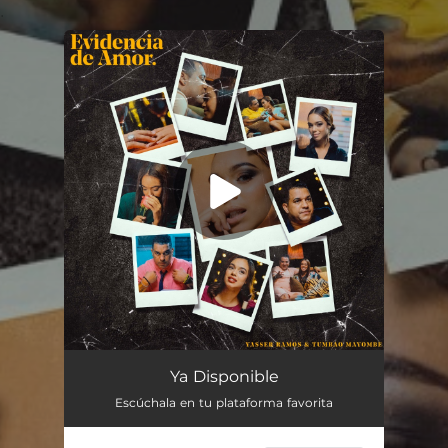
.
You're all set!
Evidencia De Amor
04:01
Ya Disponible
Escúchala en tu plataforma favorita