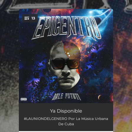
.
13
You're all set!
Con Nadie
03:27
Ya Disponible
#LAUNIONDELGENERO Por La Música Urbana
Bumbata
03:08
De Cuba