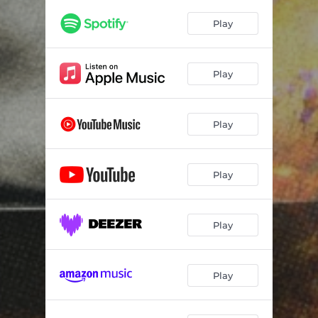
AHÍ
02:55
Play
Dime
03:36
Vente Conmigo
03:05
Play
Un Delito
03:30
Que Rico Sería
03:08
Play
Toda Pa Mi
03:01
No Soy Tuyo
02:53
Play
Mama
02:44
Play
Te Toco Llorar
02:53
Demuestra
04:03
Play
A Mi Manera
05:43