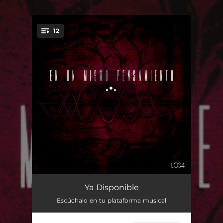
.
12
You're all set!
Intro
03:01
Ya Disponible
Escúchalo en tu plataforma musical
El Hombre Que Yo Amo
04:08