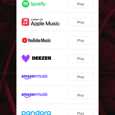
Amor Eterno
03:42
Play
I Have Nothimg
04:14
Ahora
03:51
Play
No Se Tu
04:25
Play
Somos Novios
03:46
Regresa A Mi
03:30
Play
Lo Se
04:31
Huele A Peligro
04:54
Play
Amores Extraños
04:26
Soy Como Quise Ser
03:08
Buy
Play