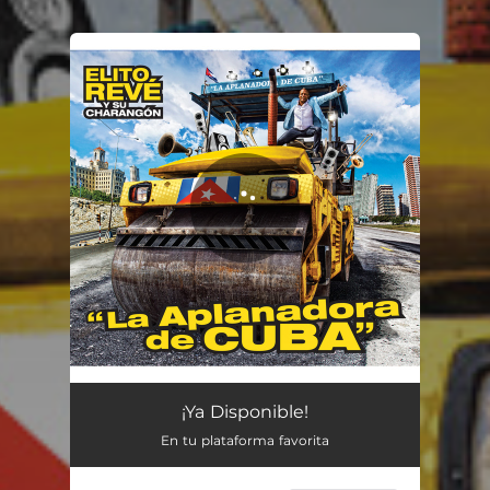
You're all set!
¡Ya Disponible!
En tu plataforma favorita