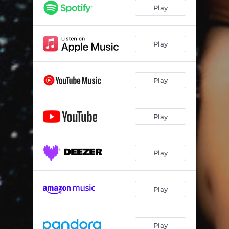
Play
Play
Play
Play
Play
Play
Play