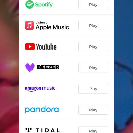
Play
Play
Play
Play
Buy
Play
Play