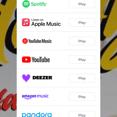
Play
Play
Play
Play
Play
Play
Play