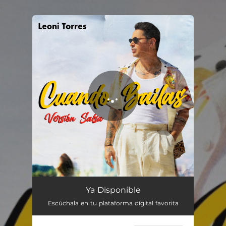
.
You're all set!
Cuando Bailas (Remix Salsa)
03:44
Ya Disponible
Escúchala en tu plataforma digital favorita