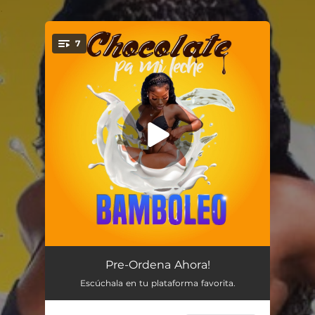
.
7
You're all set!
Veneno
02:56
Pre-Ordena Ahora!
Escúchala en tu plataforma favorita.
Los Mares De Tu Amor
03:44