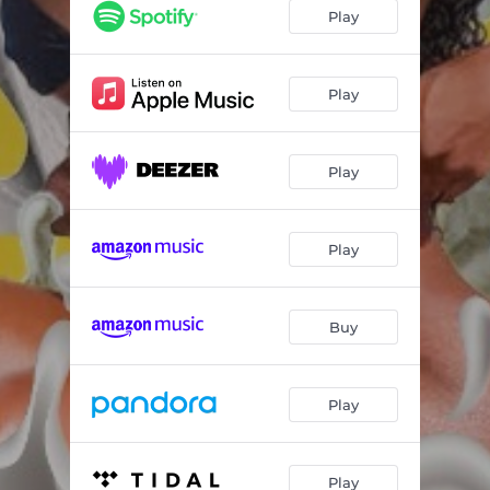
Dime Si Te Gusta
04:15
Play
Dame Un Momentico
03:17
Corazón
03:00
Play
Chocolate Pa'Mi Leche
03:35
Play
Anoche Soñe
04:02
Play
Buy
Play
Play