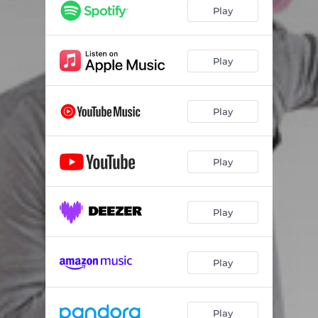
Play
Play
Play
Play
Play
Play
Play