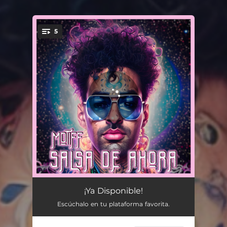
5
You're all set!
Salsa de Ahora
02:57
¡Ya Disponible!
Escúchalo en tu plataforma favorita.
Ella
03:18