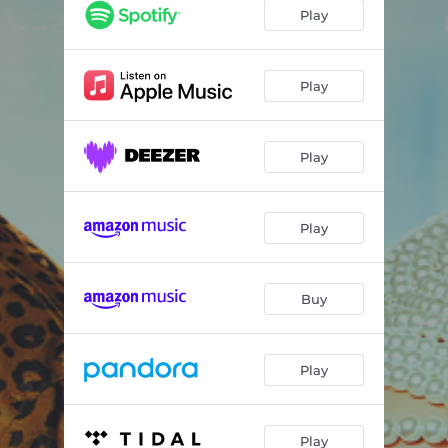
Play
Play
Play
Play
Buy
Play
Play