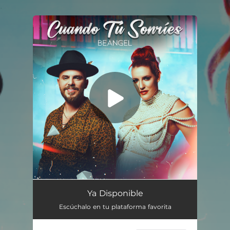
.
You're all set!
Cuando Tú Sonríes
03:11
Ya Disponible
Escúchalo en tu plataforma favorita