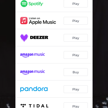
Esas Que Te Hablaron De Mi
05:02
Play
Me Cambiaste
04:17
Evidencia De Amor
04:00
Play
Con Maldad
04:31
Play
Habla
04:05
Amnesia
05:34
Play
Punto G
04:33
Paga Lo Que Debes
04:50
Buy
Vengo Del Monte
05:28
Soy Todo
06:26
Play
Play