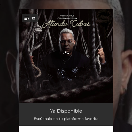
.
12
You're all set!
Intro
03:36
Ya Disponible
Escúchalo en tu plataforma favorita
Atando Cabos
04:54