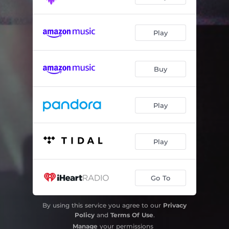
Play
Buy
Play
Play
Go To
By using this service you agree to our
Privacy
Policy
and
Terms Of Use
.
Manage
your permissions