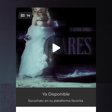
14
You're all set!
INTRO (Cantos y Llantos)
00:55
Ya Disponible
Escúchalo en tu plataforma favorita.
7 MARES (Fascinación)
02:37